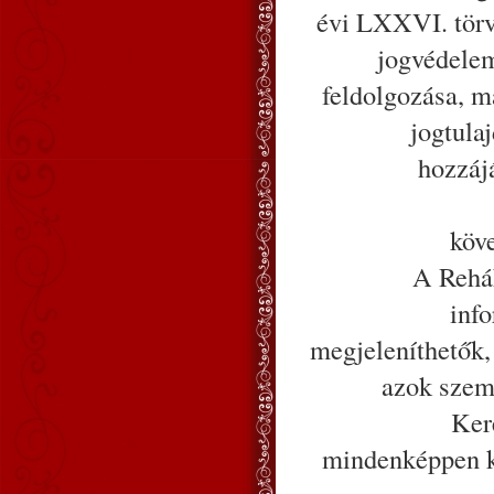
évi LXXVI. törvé
jogvédelem
feldolgozása, má
jogtula
hozzájá
köv
A Rehák
inf
megjeleníthetők,
azok szemé
Ker
mindenképpen k