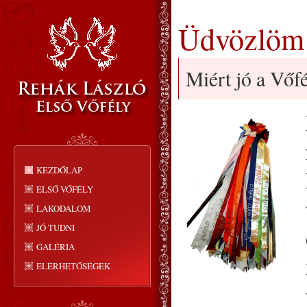
Üdvözlöm
Miért jó a Vőf
KEZDŐLAP
ELSŐ VŐFÉLY
LAKODALOM
JÓ TUDNI
GALÉRIA
ELÉRHETŐSÉGEK