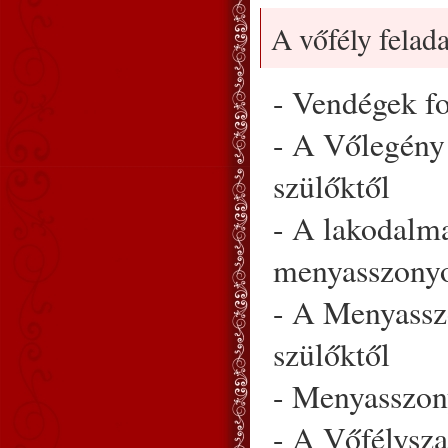
A vőfély felad
- Vendégek fo
- A Vőlegény 
szülőktől
- A lakodalma
menyasszony
- A Menyassz
szülőktől
- Menyasszony
- A Vőfélysza