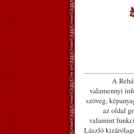
A Rehák
valamennyi info
szöveg, képanyag
az oldal gr
valamint funkc
László kizárólag