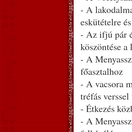
- A lakodalma
eskütételre és
- Az ifjú pár
köszöntése a 
- A Menyassz
főasztalhoz
- A vacsora m
tréfás verssel
- Étkezés közb
- A Menyassz