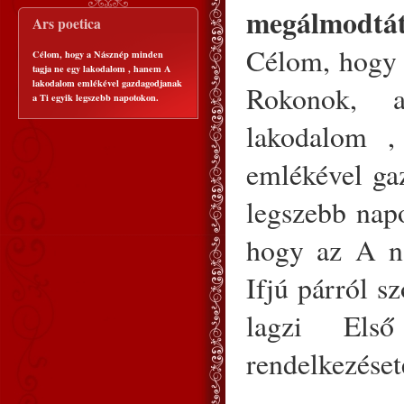
megálmodtát
Ars poetica
Célom, hogy a
Célom, hogy a Násznép minden
tagja ne egy lakodalom , hanem A
lakodalom emlékével gazdagodjanak
Rokonok, 
a Ti egyik legszebb napotokon.
lakodalom 
emlékével ga
legszebb nap
hogy az A na
Ifjú párról sz
lagzi Első
rendelkezéset