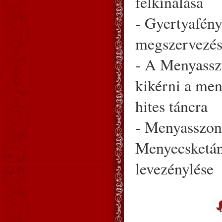
felkínálása
- Gyertyafény
megszervezé
- A Menyassz
kikérni a me
hites táncra
- Menyasszon
Menyecsketánc
levezénylése